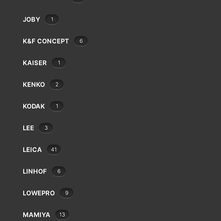
Eki
Epson
JOBY
1
Exacta
Fatif
K&F CONCEPT
6
Foca
KAISER
1
Fotodiox
Fringer
KENKO
2
Fujifilm
Gepe
KODAK
1
SIRUI L-10 EU
Gitzo
€
79.00
Godox
LEE
3
GoPro
LEICA
41
Gossen
Hähnel
LINHOF
6
Hama
Hanimex
PARKING GRATUIT ENT
LOWEPRO
9
Werveke. Pa
Hasselblad
Hauck
MAMIYA
13