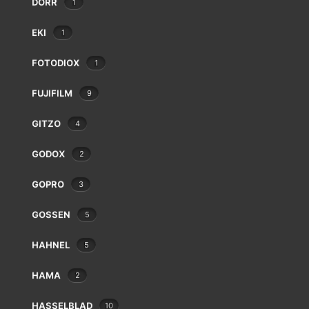
DÖRR
1
Balda
Bauer
EKI
1
Beaulieu
Bencini
FOTODIOX
1
Bilora
Bolex
FUJIFILM
9
Braun
GITZO
4
Canon
Case Logic
GODOX
2
Chinon
Voici le seul résultat
Cobra
GOPRO
3
Contax
Cosina
GOSSEN
5
Cullmann
HAHNEL
Danubia
5
Dörr
HAMA
2
Dunco
Durst
HASSELBLAD
10