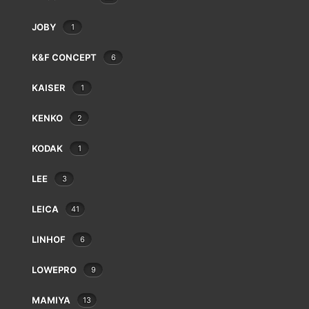
Eki
Epson
JOBY
1
Exacta
Fatif
K&F CONCEPT
6
Foca
KAISER
1
Fotodiox
Fringer
KENKO
2
Fujifilm
Gepe
KODAK
1
Gitzo
Godox
LEE
3
MINOLTA ANGLE FINDER
GoPro
€
12.00
LEICA
41
Gossen
Hähnel
LINHOF
6
Hama
Hanimex
LOWEPRO
9
Hasselblad
Hauck
MAMIYA
13