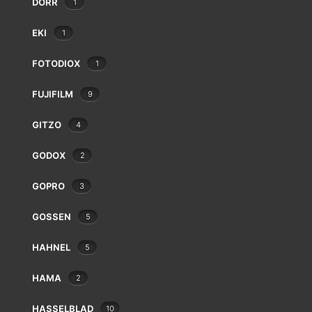
DÖRR
1
Balda
Bauer
EKI
1
Beaulieu
Bencini
FOTODIOX
1
Bilora
Bolex
FUJIFILM
9
Braun
GITZO
4
Canon
Case Logic
GODOX
2
Chinon
6 résultats affichés
Cobra
GOPRO
3
Contax
Cosina
GOSSEN
5
Cullmann
HAHNEL
Danubia
5
Dörr
HAMA
2
Dunco
Durst
HASSELBLAD
10