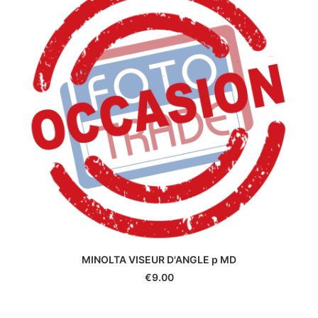
Yongnuo
Zeiss
Zenit
Zwarovski
MINOLTA VISEUR D'ANGLE p MD
€
9.00