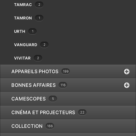
Pentax
TAMRAC
2
Phottix
TAMRON
1
Pixel
Polaroid
URTH
1
Praktica
Quenox
VANGUARD
2
Reflecta
Revue
VIVITAR
2
Ricoh
APPAREILS PHOTOS
199
Rodenstock
Rollei
BONNES AFFAIRES
116
Samyang
Savoy
MINOLTA WINDER G
CAMESCOPES
5
Schneider
€
25.00
Sekonic
CINÉMA ET PROJECTEURS
22
Sigma
COLLECTION
Sirui
166
Slik