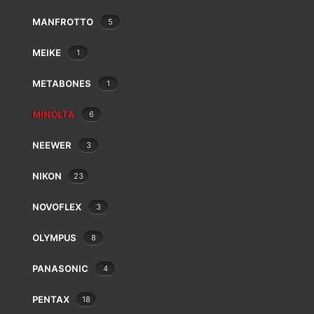
Heliopan
MANFROTTO
5
Hoya
Ikelite
MEIKE
1
Ilford
JJC
METABONES
1
Jobo
Joby
MINOLTA
6
JVC
NEEWER
3
K&F Concept
MINOLTA BELLOW p MD
Kaiser
€
39.00
NIKON
23
Kenko
Kenlock
NOVOFLEX
3
Kodak
Komura
OLYMPUS
8
Konica
PANASONIC
4
Laowa
Lee
PENTAX
18
Leica