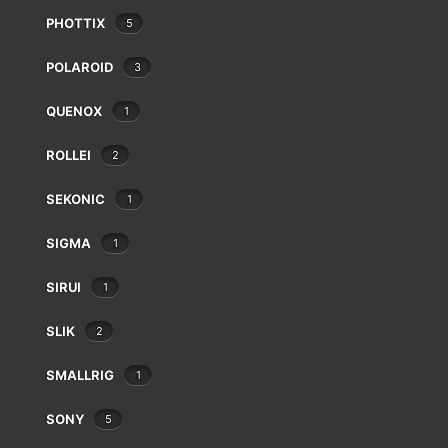
Leitz
PHOTTIX
5
Linhof
Lowepro
POLAROID
3
Makinon
QUENOX
Mamiya
1
Manfrotto
MINOLTA CH-3 CASE p X700
ROLLEI
2
Meike
€
9.00
Metabones
SEKONIC
1
Metz
Minolta
SIGMA
1
Minox
Neewer
SIRUI
1
Nikon
SLIK
2
Nissin
Novoflex
SMALLRIG
1
Olympus/OM System
Panagor
SONY
5
Panasonic