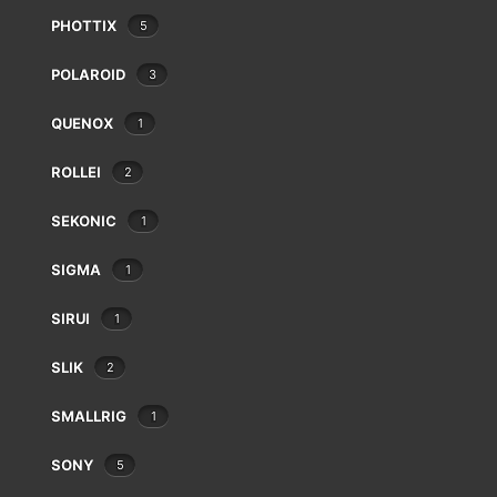
Leitz
PHOTTIX
5
Linhof
Lowepro
POLAROID
3
Makinon
QUENOX
Mamiya
1
Manfrotto
ROLLEI
2
Meike
Metabones
SEKONIC
1
FUJI M MOUNT ADAPTER
Metz
€
119.00
Minolta
SIGMA
1
Minox
Neewer
SIRUI
1
Nikon
SLIK
2
Nissin
Novoflex
SMALLRIG
1
Olympus/OM System
Panagor
SONY
5
Panasonic