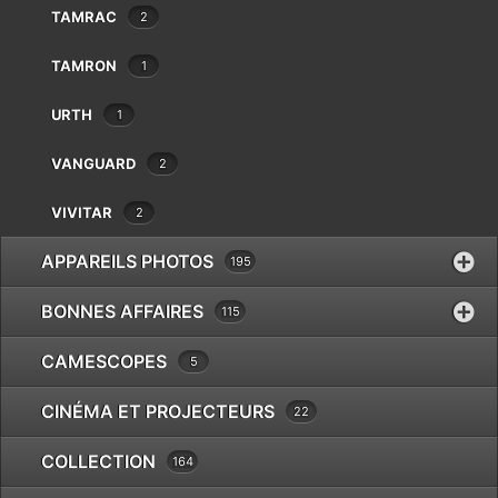
Pentax
TAMRAC
2
Phottix
TAMRON
1
Pixel
Polaroid
URTH
1
Praktica
Quenox
VANGUARD
2
FUJI VPB-XT2
Reflecta
€
39.00
Revue
VIVITAR
2
Ricoh
APPAREILS PHOTOS
195
Rodenstock
Rollei
BONNES AFFAIRES
115
Samyang
Savoy
CAMESCOPES
5
Schneider
Sekonic
CINÉMA ET PROJECTEURS
22
Sigma
COLLECTION
Sirui
164
Slik