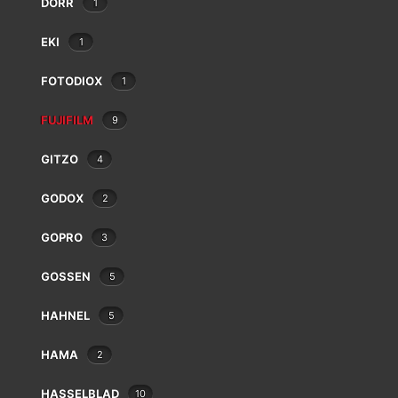
DÖRR
1
Balda
Bauer
EKI
1
Beaulieu
Bencini
FOTODIOX
1
Bilora
Bolex
FUJIFILM
9
Braun
GITZO
4
Canon
Case Logic
GODOX
2
Chinon
9 résultats affichés
Cobra
GOPRO
3
Contax
Cosina
GOSSEN
5
Cullmann
HAHNEL
Danubia
5
Dörr
HAMA
2
Dunco
Durst
HASSELBLAD
10