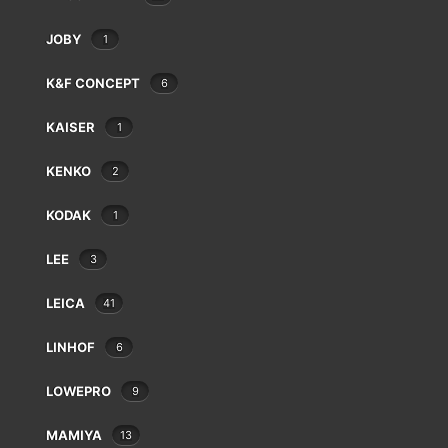
Eki
Epson
JOBY
1
Exacta
Fatif
K&F CONCEPT
6
Foca
KAISER
1
Fotodiox
Fringer
KENKO
2
Fujifilm
Gepe
KODAK
1
Gitzo
BESCHOI CY-FX
Godox
LEE
3
€
7.00
GoPro
LEICA
41
Gossen
Hähnel
LINHOF
6
Hama
Hanimex
LOWEPRO
9
Hasselblad
Hauck
MAMIYA
13