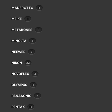
Heliopan
MANFROTTO
5
Hoya
Ikelite
MEIKE
1
Ilford
JJC
METABONES
1
Jobo
Joby
MINOLTA
6
JVC
NEEWER
3
K&F Concept
FIKAZ K/AR-FX
Kaiser
€
9.00
NIKON
23
Kenko
Kenlock
NOVOFLEX
3
Kodak
Komura
OLYMPUS
8
Konica
PANASONIC
4
Laowa
Lee
PENTAX
18
Leica