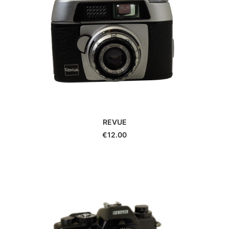
Durst
Eki
Epson
Exacta
Fatif
Foca
Fotodiox
Fringer
Fujifilm
Gepe
REVUE
Gitzo
€
12.00
Godox
GoPro
Gossen
Hähnel
Hama
Hanimex
Hasselblad