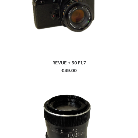
Hauck
Heliopan
Hoya
Ikelite
Ilford
JJC
Jobo
Joby
REVUE + 50 F1,7
JVC
€
49.00
K&F Concept
Kaiser
Kenko
Kenlock
Kodak
Komura
Konica
Laowa
Lee