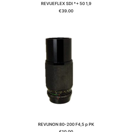
REVUEFLEX SDI *+ 50 1,9
Yashica
€
39.00
Yongnuo
Zeiss
Zenit
Zwarovski
REVUNON 80-200 F4,5 p PK
€
10.00