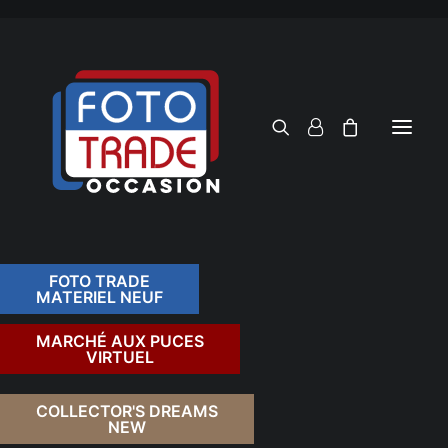
FOTO TRADE
MATERIEL NEUF
RECHERCHER
MARCHÉ AUX PUCES
VIRTUEL
COLLECTOR'S DREAMS
NEW