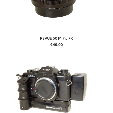
Panasonic
Pentax
Phottix
Pixel
Polaroid
Praktica
REVUE 50 F1,7 p PK
Quenox
€
49.00
Reflecta
Revue
Ricoh
Rodenstock
Rollei
Samyang
Savoy
Schneider
Sekonic
Sigma
Sirui