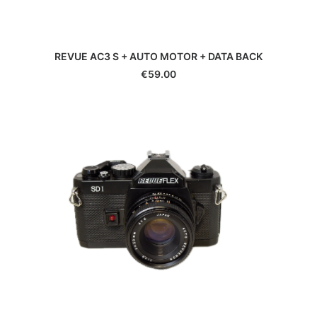
Slik
Smallrig
Soligor
REVUE AC3 S + AUTO MOTOR + DATA BACK
Sony
€
59.00
Sunpak
Tamrac
Tamron
Tenba
Tokina
Tokura
Traveler
TT Artisan
Urth
Vanguard
Viltrox
Vivitar
Voigtlander
Walimex