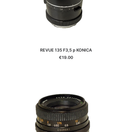
Leica
Leitz
Linhof
Lowepro
Makinon
Mamiya
Manfrotto
REVUE 135 F3,5 p KONICA
Meike
€
19.00
Metabones
Metz
Minolta
Minox
Neewer
Nikon
Nissin
Novoflex
Olympus/OM System
Panagor