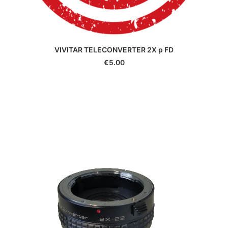
Ce site utilise des cookies pour améliorer votre expérience.
Vous pouvez les désactiver dans :
RÉGLAGES COOKIES
|
|
MENTIONS LÉGALES
J'ACCEPTE