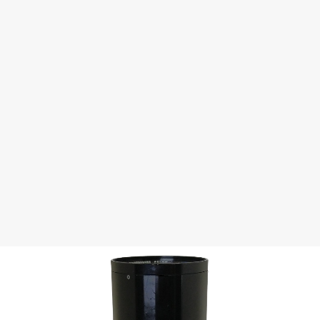
VIVITAR 70-210 F3,5 SERIE 1 p NIKON
€
9.00