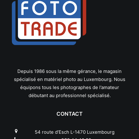
Slik
Smallrig
Soligor
Sony
Sunpak
Tamrac
Tamron
Tenba
Tokina
Depuis 1986 sous la même gérance, le magasin
Tokura
spécialisé en matériel photo au Luxembourg. Nous
Traveler
équipons tous les photographes de l’amateur
TT Artisan
débutant au professionnel spécialisé.
Urth
Vanguard
Viltrox
CONTACT
Vivitar
Voigtlander
54 route d’Esch L-1470 Luxembourg
Walimex