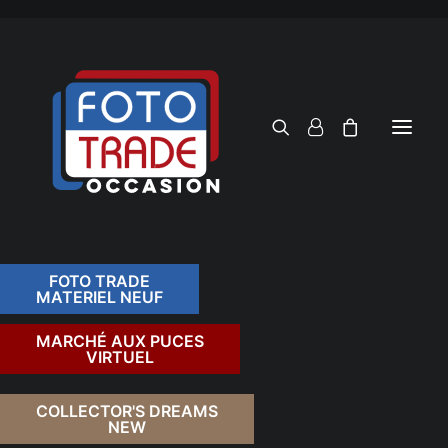
FOTO TRADE
MATERIEL NEUF
RECHERCHER
MARCHÉ AUX PUCES
VIRTUEL
COLLECTOR'S DREAMS
NEW