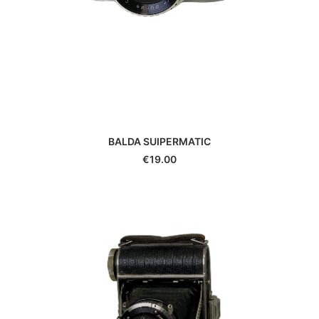
Leica
Leitz
Linhof
Lowepro
Makinon
Mamiya
Manfrotto
Meike
BALDA SUIPERMATIC
Metabones
€
19.00
Metz
Minolta
Minox
Neewer
Nikon
Nissin
Novoflex
Olympus/OM System
Panagor