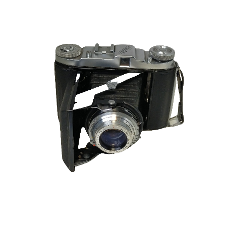
Durst
Eki
Epson
Exacta
Fatif
Foca
Fotodiox
Fringer
Fujifilm
Gepe
Gitzo
Godox
GoPro
Gossen
Hähnel
Hama
Hanimex
Hasselblad