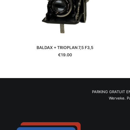
Panasonic
Pentax
Phottix
Pixel
Polaroid
Praktica
Quenox
BALDAX + TRIOPLAN 7,5 F3,5
Reflecta
€
19.00
Revue
Ricoh
Rodenstock
Rollei
Samyang
PARKING GRATUIT ENT
Savoy
Werveke. Pa
Schneider
Sekonic
Sigma
Sirui