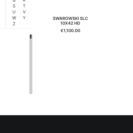
S
T
U
V
W
Y
SWAROWSKI SLC
10X42 HD
Z
€
1,100.00