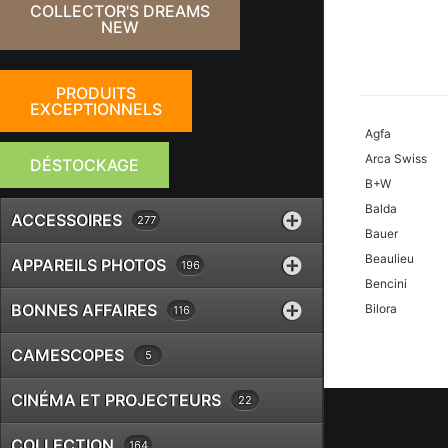
COLLECTOR'S DREAMS
NEW
PRODUITS
EXCEPTIONNELS
Agfa
Arca Swiss
DÉSTOCKAGE
B+W
Balda
ACCESSOIRES
277
Bauer
Beaulieu
APPAREILS PHOTOS
196
Bencini
BONNES AFFAIRES
Bilora
116
Bolex
CAMESCOPES
5
Braun
Canon
CINÉMA ET PROJECTEURS
22
Case Logic
Chinon
COLLECTION
164