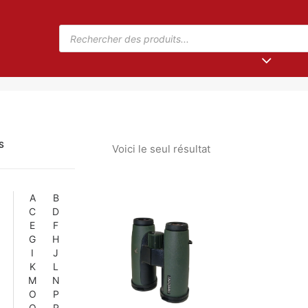
S
Voici le seul résultat
A
B
C
D
E
F
G
H
I
J
K
L
M
N
O
P
Q
R