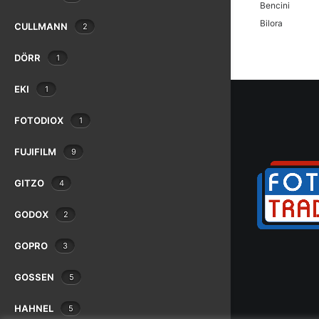
Bencini
Bilora
CULLMANN
2
Bolex
DÖRR
1
Braun
Canon
EKI
1
Case Logic
Chinon
FOTODIOX
1
Cobra
Contax
FUJIFILM
9
Cosina
GITZO
4
Cullmann
Danubia
GODOX
2
Dörr
Dunco
GOPRO
3
Durst
Eki
GOSSEN
5
Epson
Exacta
HAHNEL
5