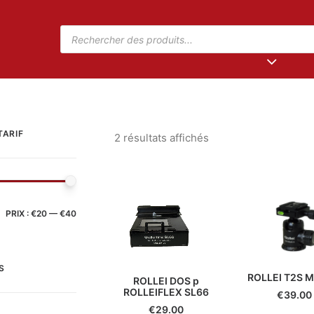
TARIF
2 résultats affichés
PRIX :
€20
—
€40
S
ROLLEI T2S M
ROLLEI DOS p
ROLLEIFLEX SL66
€
39.00
€
29.00