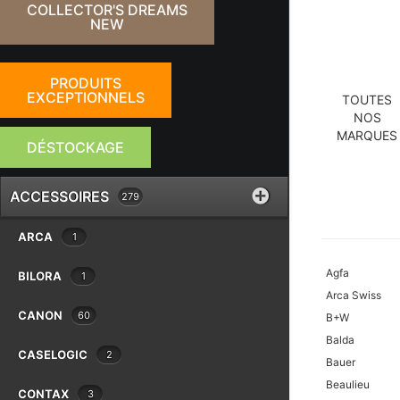
COLLECTOR'S DREAMS
NEW
PRODUITS
EXCEPTIONNELS
TOUTES
NOS
MARQUES
DÉSTOCKAGE
ACCESSOIRES
279
ARCA
1
Agfa
BILORA
1
Arca Swiss
CANON
60
B+W
Balda
CASELOGIC
2
Bauer
Beaulieu
CONTAX
3