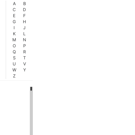
A
B
C
D
E
F
G
H
I
J
K
L
M
N
O
P
Q
R
S
T
U
V
W
Y
Z