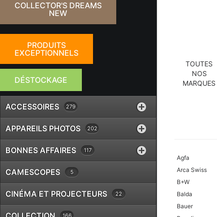
COLLECTOR'S DREAMS
NEW
PRODUITS
EXCEPTIONNELS
TOUTES
NOS
DÉSTOCKAGE
MARQUES
ACCESSOIRES
279
APPAREILS PHOTOS
202
BONNES AFFAIRES
117
Agfa
Arca Swiss
CAMESCOPES
5
B+W
CINÉMA ET PROJECTEURS
22
Balda
Bauer
COLLECTION
166