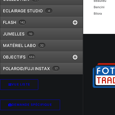
Beaulieu
Bencini
ECLAIRAGE STUDIO
4
Bilora
Bolex
FLASH
142
Braun
Canon
JUMELLES
10
Case Logic
MATÉRIEL LABO
32
Chinon
Cobra
OBJECTIFS
553
Contax
Cosina
POLAROID/FUJI INSTAX
17
Cullmann
Danubia
Dörr
VUE LISTE
Dunco
Durst
Eki
DEMANDE SPÉCIFIQUE
Epson