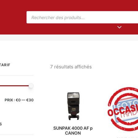
TARIF
7 résultats affichés
PRIX :
€0
—
€30
S
SUNPAK 4000 AF p
CANON