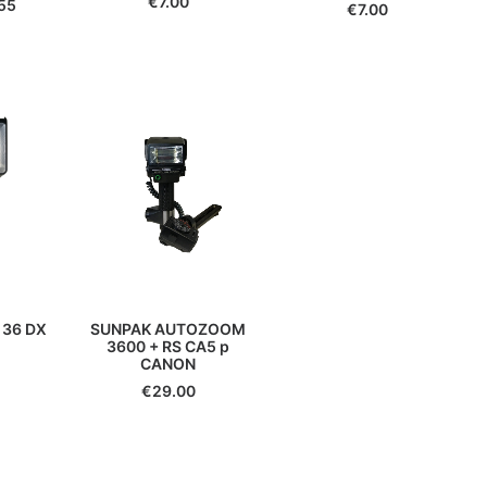
€
7.00
55
€
7.00
SUNPAK AUTOZOOM
 36 DX
3600 + RS CA5 p
CANON
€
29.00