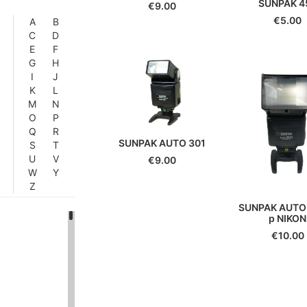
SUNPAK 4
€
9.00
€
5.00
A
B
C
D
E
F
G
H
I
J
K
L
M
N
O
P
Q
R
SUNPAK AUTO 301
S
T
U
V
€
9.00
W
Y
Z
SUNPAK AUTO
p NIKON
€
10.00