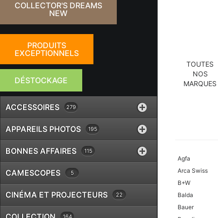
COLLECTOR'S DREAMS
NEW
PRODUITS
EXCEPTIONNELS
TOUTES
NOS
DÉSTOCKAGE
MARQUES
ACCESSOIRES
279
APPAREILS PHOTOS
195
BONNES AFFAIRES
115
Agfa
Arca Swiss
CAMESCOPES
5
B+W
CINÉMA ET PROJECTEURS
22
Balda
Bauer
COLLECTION
164