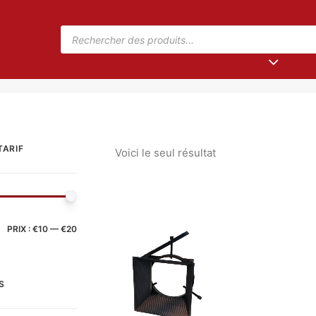
TARIF
Voici le seul résultat
PRIX :
€10
—
€20
S