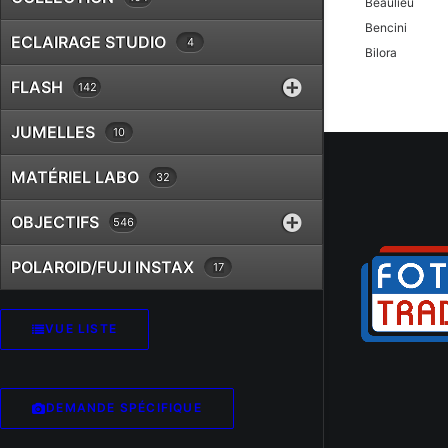
Beaulieu
Bencini
ECLAIRAGE STUDIO
4
Bilora
Bolex
FLASH
142
Braun
Canon
JUMELLES
10
Case Logic
MATÉRIEL LABO
32
Chinon
Cobra
OBJECTIFS
546
Contax
Cosina
POLAROID/FUJI INSTAX
17
Cullmann
Danubia
Dörr
VUE LISTE
Dunco
Durst
Eki
DEMANDE SPÉCIFIQUE
Epson