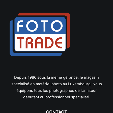
Leitz
Linhof
Lowepro
Makinon
Mamiya
Manfrotto
Meike
Metabones
Metz
Minolta
Minox
Neewer
Depuis 1986 sous la même gérance, le magasin
Nikon
spécialisé en matériel photo au Luxembourg. Nous
Nissin
équipons tous les photographes de l’amateur
Novoflex
débutant au professionnel spécialisé.
Olympus/OM System
Panagor
Panasonic
CONTACT