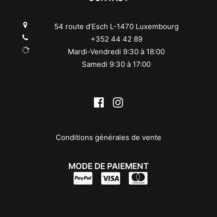
Pentax
Phottix
54 route d’Esch L-1470 Luxembourg
Pixel
+352 44 42 89
Polaroid
Mardi-Vendredi 9:30 à 18:00
Praktica
Samedi 9:30 à 17:00
Quenox
Reflecta
Revue
Ricoh
Rodenstock
Rollei
Conditions générales de vente
Samyang
Savoy
Schneider
MODE DE PAIEMENT
Sekonic
Sigma
Sirui
Slik