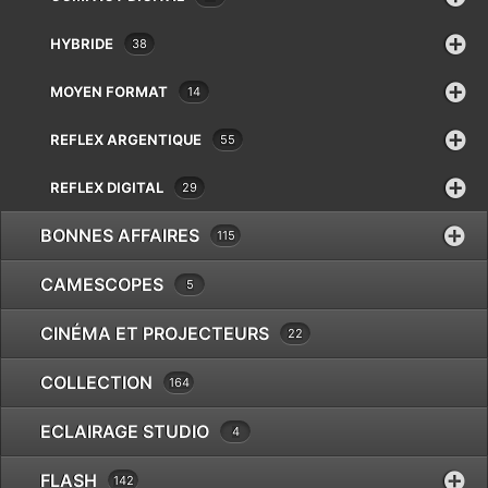
Eki
Epson
HYBRIDE
38
Exacta
Fatif
MOYEN FORMAT
14
Foca
REFLEX ARGENTIQUE
55
Fotodiox
Fringer
REFLEX DIGITAL
29
Fujifilm
Gepe
BONNES AFFAIRES
115
VOIGTLANDER C 138/1
Gitzo
€
25.00
Godox
CAMESCOPES
5
GoPro
CINÉMA ET PROJECTEURS
22
Gossen
Hähnel
COLLECTION
164
Hama
Hanimex
ECLAIRAGE STUDIO
4
Hasselblad
Hauck
FLASH
142