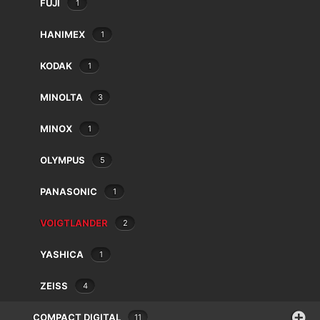
FUJI
1
Balda
Bauer
HANIMEX
1
Beaulieu
Bencini
KODAK
1
Bilora
Bolex
MINOLTA
3
Braun
MINOX
Canon
1
Case Logic
OLYMPUS
5
Chinon
2 résultats affichés
Cobra
PANASONIC
1
Contax
Cosina
VOIGTLANDER
2
Cullmann
Danubia
YASHICA
1
Dörr
ZEISS
4
Dunco
Durst
COMPACT DIGITAL
11