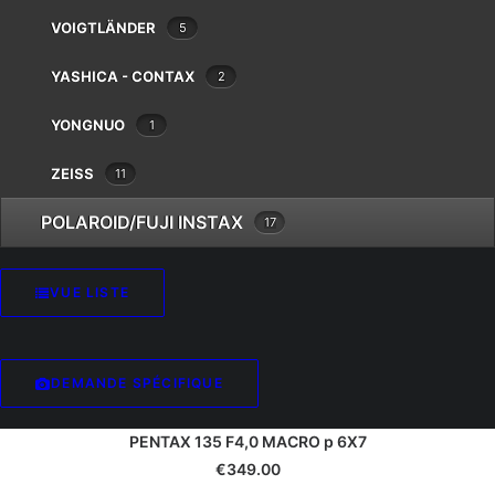
Pentax
FOCA CONVERTER 2X p PK
VOIGTLÄNDER
5
Phottix
€
9.00
Pixel
YASHICA - CONTAX
2
Polaroid
YONGNUO
Praktica
1
Quenox
ZEISS
11
Reflecta
Revue
POLAROID/FUJI INSTAX
17
Ricoh
Rodenstock
Rollei
VUE LISTE
Samyang
Savoy
Schneider
DEMANDE SPÉCIFIQUE
Sekonic
Sigma
PENTAX 135 F4,0 MACRO p 6X7
Sirui
€
349.00
Slik