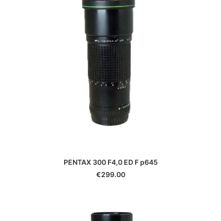
Yongnuo
Zeiss
Zenit
Zwarovski
PENTAX 300 F4,0 ED F p645
€
299.00