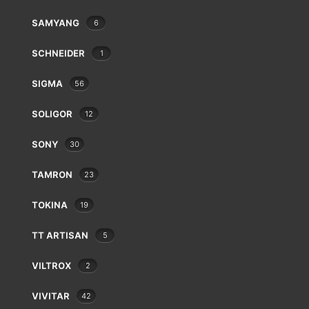
Leitz
SAMYANG
6
Linhof
Lowepro
SCHNEIDER
1
Makinon
Mamiya
SIGMA
56
Manfrotto
Meike
SOLIGOR
12
Metabones
SONY
30
Metz
Minolta
TAMRON
23
Minox
Neewer
TOKINA
19
Nikon
Nissin
TT ARTISAN
5
Novoflex
VILTROX
2
Olympus/OM System
Panagor
VIVITAR
42
Panasonic