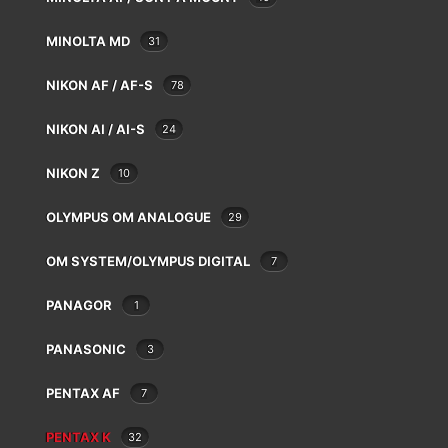
Heliopan
Hoya
MINOLTA MD
31
Ikelite
Ilford
NIKON AF / AF-S
78
JJC
NIKON AI / AI-S
24
Jobo
Joby
NIKON Z
10
JVC
K&F Concept
OLYMPUS OM ANALOGUE
29
Kaiser
Kenko
OM SYSTEM/OLYMPUS DIGITAL
7
ALBINAR CONVERTER 2X p PK
Kenlock
PANAGOR
1
€
5.00
Kodak
Komura
PANASONIC
3
Konica
Laowa
PENTAX AF
7
Lee
Leica
PENTAX K
32