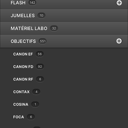
Balda
FLASH
142
Bauer
JUMELLES
10
Beaulieu
Bencini
MATÉRIEL LABO
32
Bilora
Bolex
OBJECTIFS
551
Braun
Canon
CANON EF
56
Case Logic
Chinon
32 résultats affichés
CANON FD
92
Cobra
CANON RF
6
Contax
Cosina
CONTAX
4
Cullmann
Danubia
COSINA
1
Dörr
Dunco
FOCA
6
Durst