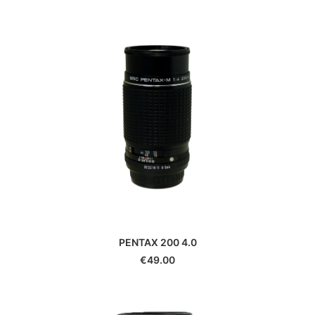
Smallrig
Soligor
Sony
Sunpak
Tamrac
Tamron
Tenba
Tokina
Tokura
Traveler
TT Artisan
Urth
Vanguard
Viltrox
PENTAX 200 4.0
Vivitar
€
49.00
Voigtlander
Walimex
Yashica