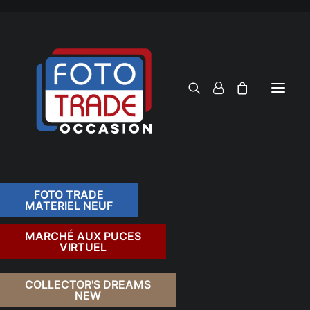
FOTO TRADE
MATERIEL NEUF
RECHERCHER
MARCHÉ AUX PUCES
VIRTUEL
COLLECTOR'S DREAMS
NEW