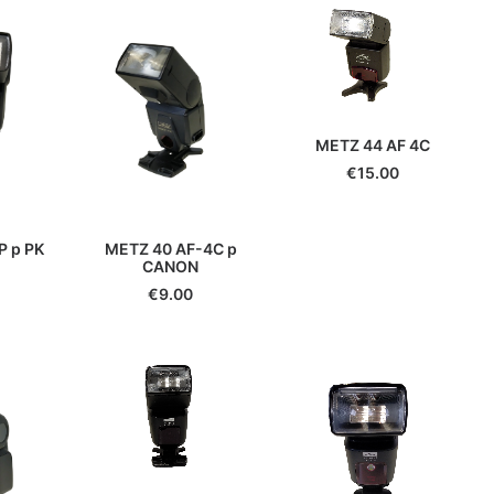
METZ 44 AF 4C
€
15.00
 p PK
METZ 40 AF-4C p
CANON
€
9.00