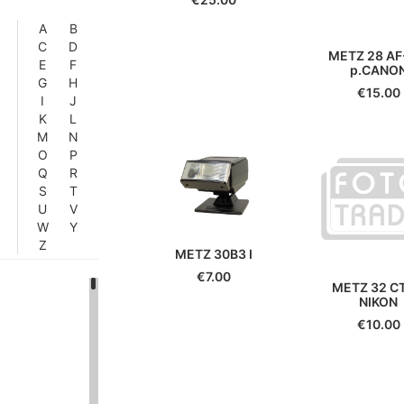
A
B
C
D
METZ 28 AF
E
F
p.CANO
G
H
€
15.00
I
J
K
L
M
N
O
P
Q
R
S
T
U
V
W
Y
Z
METZ 30B3 I
€
7.00
METZ 32 CT
NIKON
€
10.00