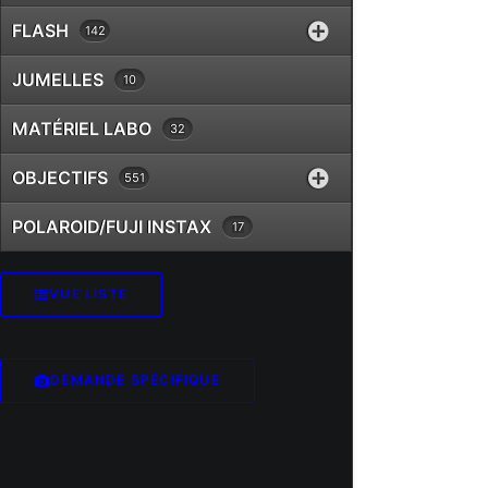
Exacta
FLASH
142
Fatif
Foca
JUMELLES
10
Fotodiox
Fringer
MATÉRIEL LABO
32
Fujifilm
Gepe
OBJECTIFS
551
Gitzo
Godox
POLAROID/FUJI INSTAX
17
GoPro
Gossen
VUE LISTE
Hähnel
Hama
Hanimex
DEMANDE SPÉCIFIQUE
Hasselblad
Hauck
Heliopan
Hoya