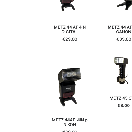
METZ 44 AF 4IN
METZ 44 AF
DIGITAL
CANON
€
29.00
€
39.00
METZ 45 C
€
9.00
METZ 44AF-4IN p
NIKON
€
29.00