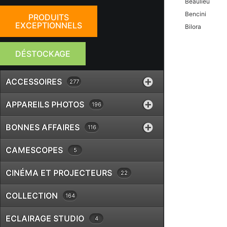
Beaulieu
Bencini
PRODUITS
EXCEPTIONNELS
Bilora
Bolex
Braun
DÉSTOCKAGE
Canon
Case Logic
ACCESSOIRES
277
Chinon
Cobra
APPAREILS PHOTOS
196
Contax
BONNES AFFAIRES
116
Cosina
Cullmann
CAMESCOPES
5
Danubia
Dörr
CINÉMA ET PROJECTEURS
22
Dunco
Durst
COLLECTION
164
Eki
Epson
ECLAIRAGE STUDIO
4