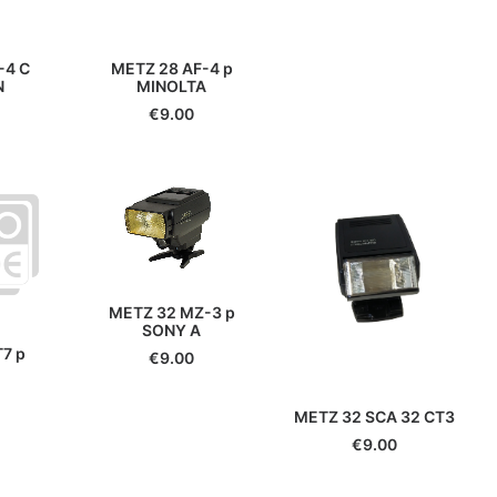
-4 C
METZ 28 AF-4 p
N
MINOLTA
€
9.00
METZ 32 MZ-3 p
SONY A
7 p
€
9.00
METZ 32 SCA 32 CT3
€
9.00