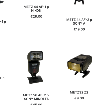
METZ 44 AF-1 p
NIKON
€
29.00
METZ 44 AF-2 p
-1 p
SONY A
€
19.00
T-1
METZ32 Z2
METZ 58 AF-2 p.
€
9.00
SONY MINOLTA
€
45.00