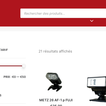
TARIF
21 résultats affichés
PRIX :
€0
—
€50
S
METZ 26 AF-1 p FUJI
€
25.00