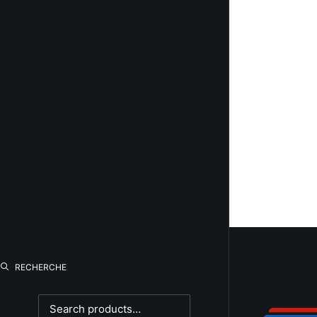
Ikelite
Ilford
JJC
Jobo
Joby
JVC
K&F Concept
Kaiser
Kenko
Kenlock
Kodak
Komura
Konica
Laowa
Lee
RECHERCHE
Leica
Leitz
Linhof