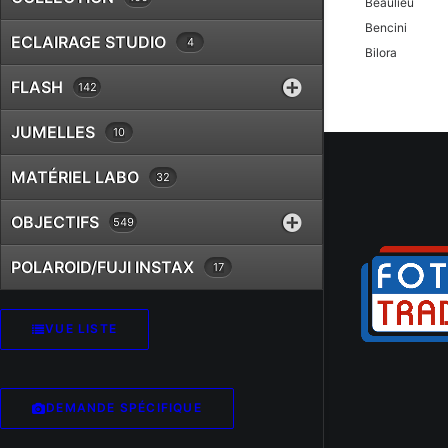
Beaulieu
Bencini
ECLAIRAGE STUDIO
4
Bilora
Bolex
FLASH
142
Braun
Canon
JUMELLES
10
Case Logic
MATÉRIEL LABO
32
Chinon
Cobra
OBJECTIFS
549
Contax
Cosina
POLAROID/FUJI INSTAX
17
Cullmann
Danubia
Dörr
VUE LISTE
Dunco
Durst
Eki
DEMANDE SPÉCIFIQUE
Epson