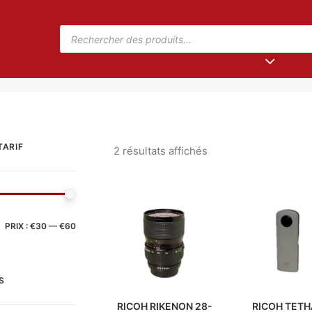
TARIF
2 résultats affichés
PRIX :
€30
—
€60
S
RICOH RIKENON 28-
RICOH TETH