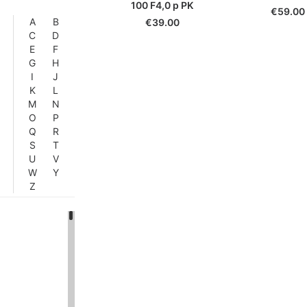
100 F4,0 p PK
€
59.00
A
B
€
39.00
C
D
E
F
G
H
I
J
K
L
M
N
O
P
Q
R
S
T
U
V
W
Y
Z