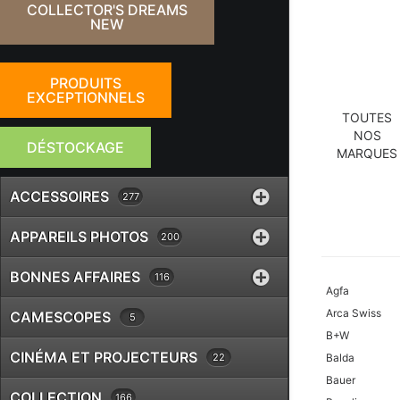
COLLECTOR'S DREAMS
NEW
PRODUITS
EXCEPTIONNELS
TOUTES
NOS
DÉSTOCKAGE
MARQUES
ACCESSOIRES
277
APPAREILS PHOTOS
200
BONNES AFFAIRES
116
Agfa
Arca Swiss
CAMESCOPES
5
B+W
CINÉMA ET PROJECTEURS
22
Balda
Bauer
COLLECTION
166