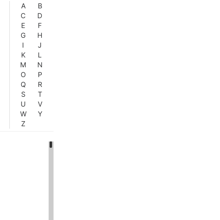
A
B
C
D
E
F
G
H
I
J
K
L
M
N
O
P
Q
R
S
T
U
V
W
Y
Z