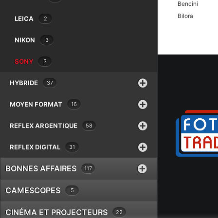
Bencini
Bilora
LEICA
2
Bolex
NIKON
3
Braun
Canon
SONY
3
Case Logic
Chinon
HYBRIDE
37
Cobra
Contax
MOYEN FORMAT
16
Cosina
Cullmann
REFLEX ARGENTIQUE
58
Danubia
REFLEX DIGITAL
31
Dörr
Dunco
BONNES AFFAIRES
117
Durst
Eki
CAMESCOPES
5
Epson
Exacta
CINÉMA ET PROJECTEURS
22