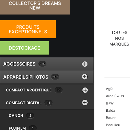
COLLECTOR'S DREAMS
NEW
PRODUITS
EXCEPTIONNELS
TOUTES
NOS
MARQUES
DÉSTOCKAGE
ACCESSOIRES
279
APPAREILS PHOTOS
202
Agfa
COMPACT ARGENTIQUE
35
Arca Swiss
COMPACT DIGITAL
11
B+W
Balda
CANON
2
Bauer
Beaulieu
FUJIFILM
1