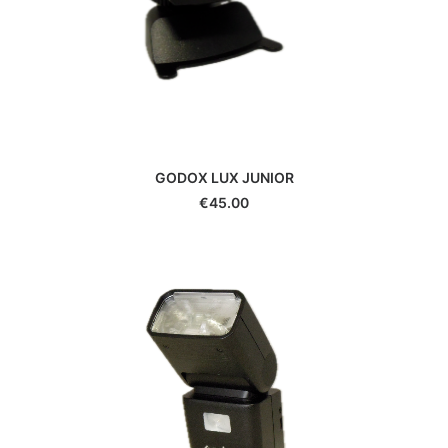
Leitz
Linhof
Lowepro
Makinon
Mamiya
Manfrotto
Meike
GODOX LUX JUNIOR
Metabones
€
45.00
Metz
Minolta
Minox
Neewer
Nikon
Nissin
Novoflex
Olympus/OM System
Panagor
Panasonic