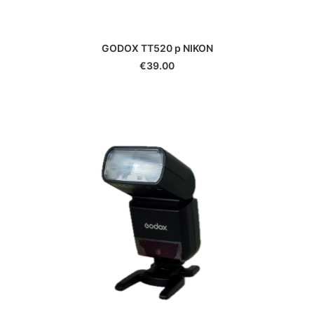
Smallrig
Soligor
Sony
GODOX TT520 p NIKON
Sunpak
€
39.00
Tamrac
Tamron
Tenba
Tokina
Tokura
Traveler
TT Artisan
Urth
Vanguard
Viltrox
Vivitar
Voigtlander
Walimex
Yashica