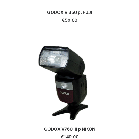
Yongnuo
GODOX V 350 p. FUJI
Zeiss
€
59.00
Zenit
Zwarovski
GODOX V760 III p NIKON
€
149.00