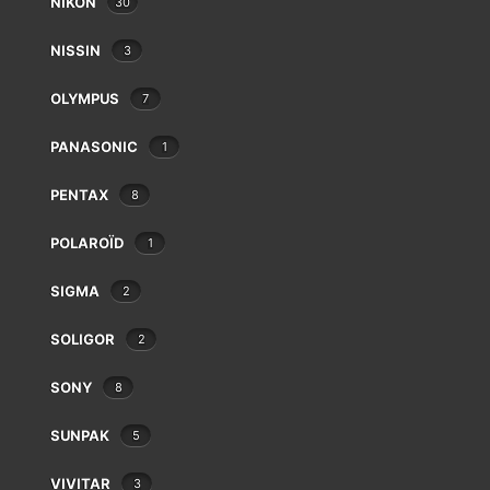
NIKON
30
Eki
Epson
NISSIN
3
Exacta
Fatif
OLYMPUS
7
Foca
Fotodiox
PANASONIC
1
Fringer
PENTAX
8
Fujifilm
Gepe
POLAROÏD
1
Gitzo
Godox
SIGMA
2
GIODOX TT685II p CANON
GoPro
€
79.00
Gossen
SOLIGOR
2
Hähnel
SONY
8
Hama
Hanimex
SUNPAK
5
Hasselblad
Hauck
VIVITAR
3