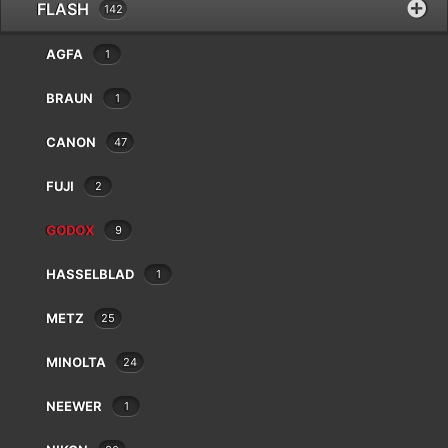
Balda
FLASH
142
Bauer
AGFA
1
Beaulieu
Bencini
BRAUN
1
Bilora
Bolex
CANON
47
Braun
Canon
FUJI
2
Case Logic
GODOX
Chinon
9
9 résultats affichés
Cobra
HASSELBLAD
1
Contax
Cosina
METZ
25
Cullmann
Danubia
MINOLTA
24
Dörr
Dunco
NEEWER
1
Durst