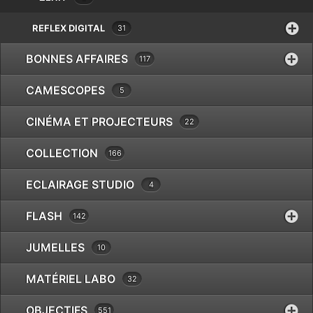
Eki
Epson
REFLEX DIGITAL
31
Exacta
BONNES AFFAIRES
Fatif
117
Foca
CAMESCOPES
5
Fotodiox
Fringer
CINÉMA ET PROJECTEURS
22
Fujifilm
Gepe
COLLECTION
166
Gitzo
Godox
ECLAIRAGE STUDIO
4
GoPro
FLASH
Gossen
142
Hähnel
JUMELLES
10
Hama
Hanimex
MATÉRIEL LABO
32
Hasselblad
Hauck
OBJECTIFS
551