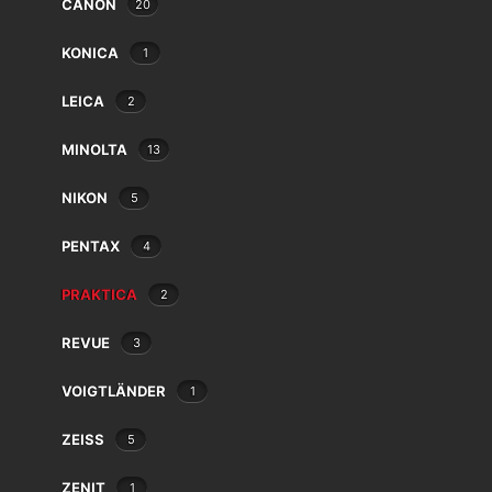
CANON
20
Balda
Bauer
KONICA
1
Beaulieu
Bencini
LEICA
2
Bilora
Bolex
MINOLTA
13
Braun
NIKON
Canon
5
Case Logic
PENTAX
4
Chinon
2 résultats affichés
Cobra
PRAKTICA
2
Contax
Cosina
REVUE
3
Cullmann
Danubia
VOIGTLÄNDER
1
Dörr
ZEISS
5
Dunco
Durst
ZENIT
1