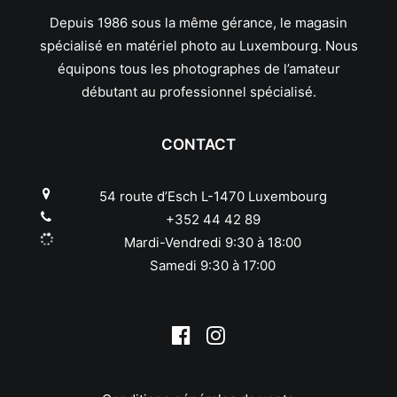
Pentax
Depuis 1986 sous la même gérance, le magasin
Phottix
spécialisé en matériel photo au Luxembourg. Nous
Pixel
équipons tous les photographes de l’amateur
Polaroid
débutant au professionnel spécialisé.
Praktica
Quenox
CONTACT
Reflecta
Revue
Ricoh
54 route d’Esch L-1470 Luxembourg
Rodenstock
+352 44 42 89
Rollei
Mardi-Vendredi 9:30 à 18:00
Samyang
Samedi 9:30 à 17:00
Savoy
Schneider
Sekonic
Sigma
Sirui
Slik