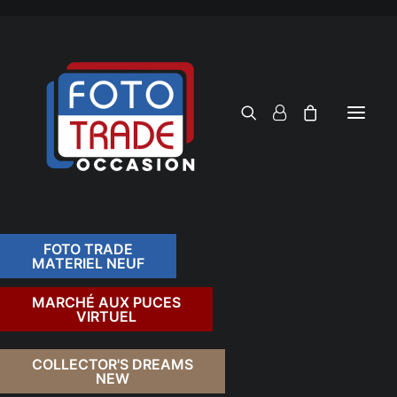
FOTO TRADE
MATERIEL NEUF
RECHERCHER
MARCHÉ AUX PUCES
VIRTUEL
COLLECTOR'S DREAMS
NEW