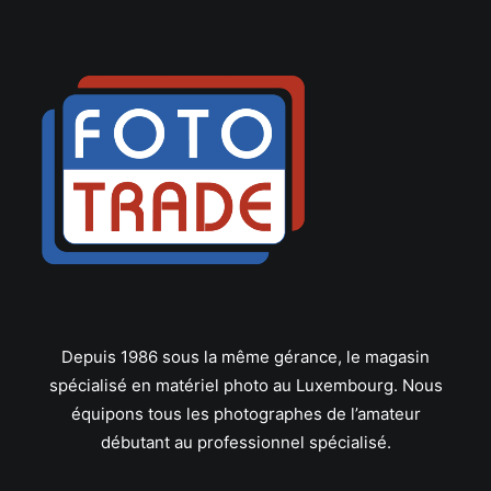
Hauck
Heliopan
Hoya
Ikelite
Ilford
JJC
Jobo
Joby
JVC
K&F Concept
Kaiser
Kenko
Kenlock
Depuis 1986 sous la même gérance, le magasin
Kodak
spécialisé en matériel photo au Luxembourg. Nous
Komura
équipons tous les photographes de l’amateur
Konica
débutant au professionnel spécialisé.
Laowa
Lee