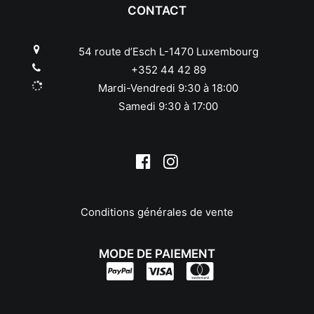
Leica
CONTACT
Leitz
Linhof
54 route d’Esch L-1470 Luxembourg
Lowepro
+352 44 42 89
Makinon
Mardi-Vendredi 9:30 à 18:00
Mamiya
Samedi 9:30 à 17:00
Manfrotto
Meike
Metabones
Metz
Minolta
Minox
Conditions générales de vente
Neewer
Nikon
Nissin
MODE DE PAIEMENT
Novoflex
Olympus/OM System
Panagor