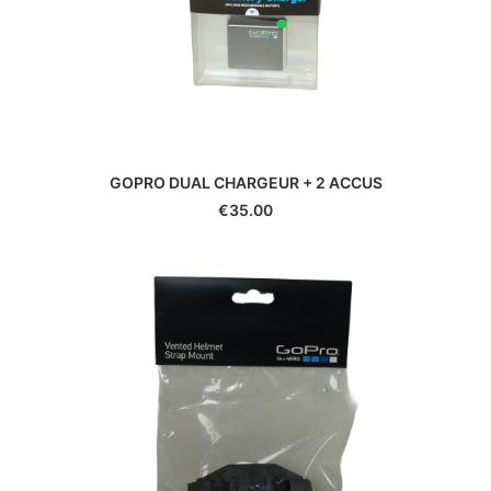
Hauck
Heliopan
Hoya
Ikelite
Ilford
JJC
Jobo
GOPRO DUAL CHARGEUR + 2 ACCUS
Joby
€
35.00
JVC
K&F Concept
Kaiser
Kenko
Kenlock
Kodak
Komura
Konica
Laowa
Lee