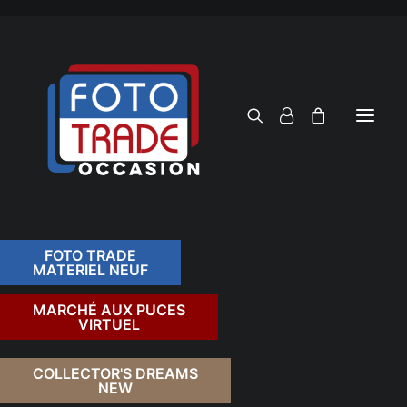
FOTO TRADE
MATERIEL NEUF
RECHERCHER
MARCHÉ AUX PUCES
VIRTUEL
COLLECTOR'S DREAMS
NEW