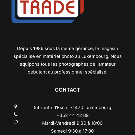
Panasonic
Pentax
Phottix
Pixel
Polaroid
Praktica
Quenox
Depuis 1986 sous la même gérance, le magasin
Reflecta
spécialisé en matériel photo au Luxembourg. Nous
Revue
équipons tous les photographes de l’amateur
Ricoh
débutant au professionnel spécialisé.
Rodenstock
Rollei
CONTACT
Samyang
Savoy
54 route d’Esch L-1470 Luxembourg
Schneider
+352 44 42 89
Sekonic
Mardi-Vendredi 9:30 à 18:00
Sigma
Samedi 9:30 à 17:00
Sirui