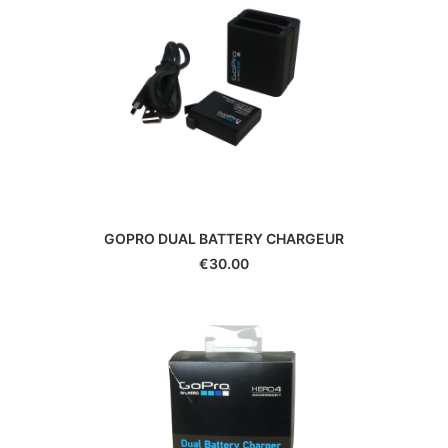
Durst
Eki
Epson
Exacta
Fatif
Foca
Fotodiox
Fringer
Fujifilm
Gepe
GOPRO DUAL BATTERY CHARGEUR
Gitzo
€
30.00
Godox
GoPro
Gossen
Hähnel
Hama
Hanimex
Hasselblad