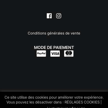
Slik
Smallrig
Soligor
Sony
Sunpak
Tamrac
Conditions générales de vente
Tamron
Tenba
MODE DE PAIEMENT
Tokina
Tokura
Traveler
TT Artisan
Urth
Vanguard
Viltrox
Copyright © Foto Trade
Vivitar
Ce site utilise des cookies pour améliorer votre expérience.
Tous les droits réservés | by
LEOconcept.fr
Voigtlander
Vous pouvez les désactiver dans :
RÉGLAGES COOKIES
|
Walimex