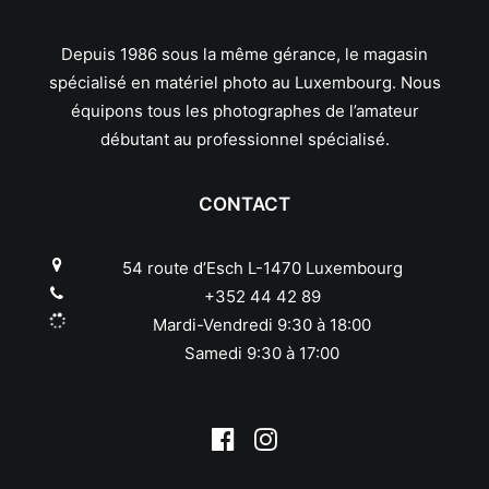
Leica
Leitz
Depuis 1986 sous la même gérance, le magasin
Linhof
spécialisé en matériel photo au Luxembourg. Nous
Lowepro
équipons tous les photographes de l’amateur
Makinon
débutant au professionnel spécialisé.
Mamiya
Manfrotto
Meike
CONTACT
Metabones
Metz
54 route d’Esch L-1470 Luxembourg
Minolta
+352 44 42 89
Minox
Mardi-Vendredi 9:30 à 18:00
Neewer
Samedi 9:30 à 17:00
Nikon
Nissin
Novoflex
Olympus/OM System
Panagor