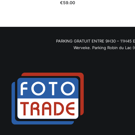
Hauck
€
59.00
Heliopan
Hoya
Ikelite
Ilford
JJC
PARKING GRATUIT ENTRE 9H30 – 11H45 ET
Jobo
Werveke. Parking Robin du Lac (
Joby
JVC
K&F Concept
Kaiser
Kenko
Kenlock
Kodak
Komura
Konica
Laowa
Lee