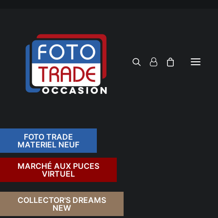
FOTO TRADE
MATERIEL NEUF
RECHERCHER
MARCHÉ AUX PUCES
VIRTUEL
COLLECTOR'S DREAMS
NEW