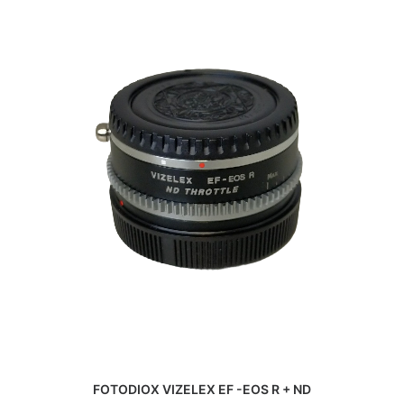
Durst
Eki
Epson
Exacta
Fatif
Foca
Fotodiox
Fringer
Fujifilm
Gepe
Gitzo
Godox
GoPro
Gossen
Hähnel
Hama
Hanimex
Hasselblad
FOTODIOX VIZELEX EF -EOS R + ND