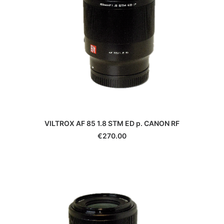
Durst
Eki
Epson
Exacta
Fatif
Foca
Fotodiox
Fringer
Fujifilm
Gepe
VILTROX AF 85 1.8 STM ED p. CANON RF
Gitzo
€
270.00
Godox
GoPro
Gossen
Hähnel
Hama
Hanimex
Hasselblad