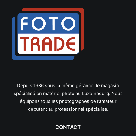
Leica
Leitz
Linhof
Lowepro
Makinon
Mamiya
Manfrotto
Meike
Metabones
Metz
Minolta
Depuis 1986 sous la même gérance, le magasin
Minox
spécialisé en matériel photo au Luxembourg. Nous
Neewer
Nikon
équipons tous les photographes de l’amateur
Nissin
débutant au professionnel spécialisé.
Novoflex
Olympus/OM System
CONTACT
Panagor