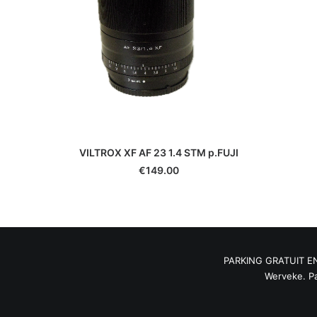
Hauck
Heliopan
Hoya
Ikelite
Ilford
JJC
Jobo
Joby
JVC
VILTROX XF AF 23 1.4 STM p.FUJI
K&F Concept
€
149.00
Kaiser
Kenko
Kenlock
Kodak
Komura
PARKING GRATUIT ENT
Konica
Werveke. Pa
Laowa
Lee