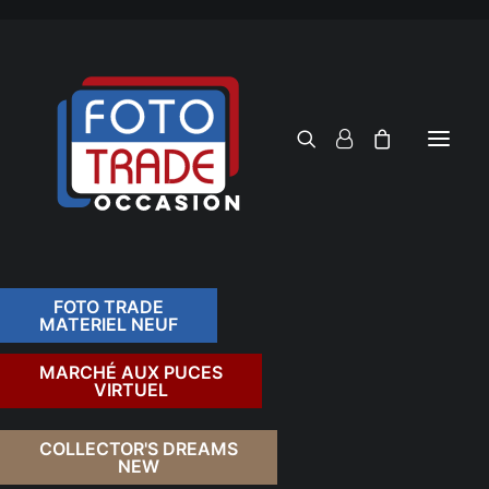
FOTO TRADE
MATERIEL NEUF
RECHERCHER
MARCHÉ AUX PUCES
VIRTUEL
COLLECTOR'S DREAMS
NEW