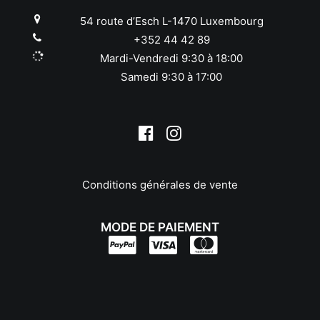
Panasonic
54 route d’Esch L-1470 Luxembourg
Pentax
+352 44 42 89
Phottix
Mardi-Vendredi 9:30 à 18:00
Pixel
Samedi 9:30 à 17:00
Polaroid
Praktica
Quenox
Reflecta
Revue
Ricoh
Conditions générales de vente
Rodenstock
Rollei
Samyang
MODE DE PAIEMENT
Savoy
Schneider
Sekonic
Sigma
Sirui