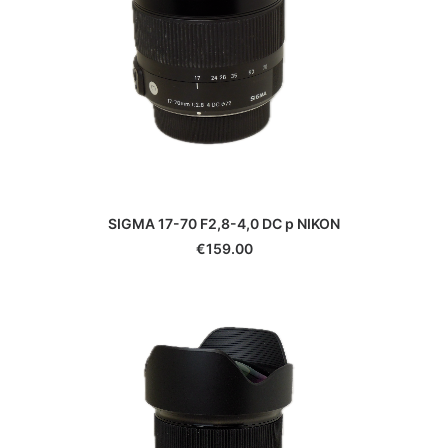
Slik
Smallrig
Soligor
Sony
Sunpak
Tamrac
Tamron
Tenba
Tokina
SIGMA 17-70 F2,8-4,0 DC p NIKON
Tokura
€
159.00
Traveler
TT Artisan
Urth
Vanguard
Viltrox
Vivitar
Voigtlander
Walimex