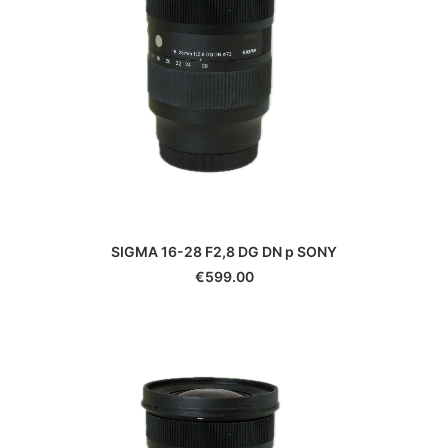
Leica
Leitz
Linhof
Lowepro
Makinon
Mamiya
Manfrotto
Meike
Metabones
Metz
SIGMA 16-28 F2,8 DG DN p SONY
Minolta
€
599.00
Minox
Neewer
Nikon
Nissin
Novoflex
Olympus/OM System
Panagor