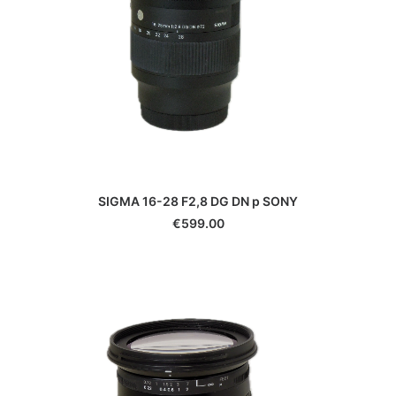
Panasonic
Pentax
Phottix
Pixel
Polaroid
Praktica
Quenox
Reflecta
Revue
SIGMA 16-28 F2,8 DG DN p SONY
Ricoh
€
599.00
Rodenstock
Rollei
Samyang
Savoy
Schneider
Sekonic
Sigma
Sirui