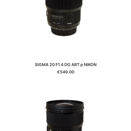
Yashica
Yongnuo
Zeiss
Zenit
Zwarovski
SIGMA 20 F1.4 DG ART p NIKON
€
549.00