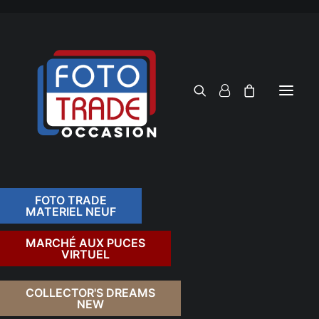
FOTO TRADE
MATERIEL NEUF
RECHERCHER
MARCHÉ AUX PUCES
VIRTUEL
COLLECTOR'S DREAMS
NEW