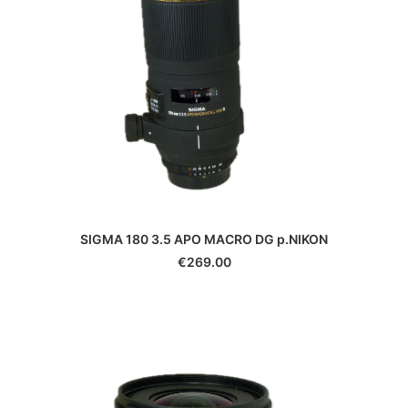
Durst
Eki
Epson
Exacta
Fatif
Foca
Fotodiox
Fringer
Fujifilm
Gepe
Gitzo
SIGMA 180 3.5 APO MACRO DG p.NIKON
Godox
€
269.00
GoPro
Gossen
Hähnel
Hama
Hanimex
Hasselblad