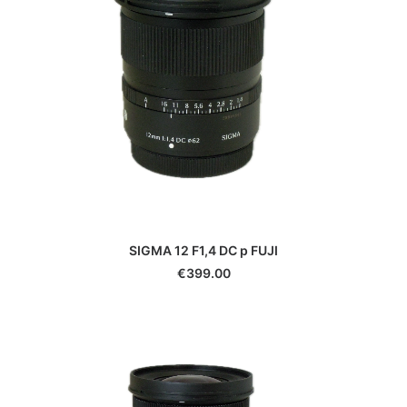
Hauck
Heliopan
Hoya
Ikelite
Ilford
JJC
Jobo
Joby
JVC
K&F Concept
Kaiser
SIGMA 12 F1,4 DC p FUJI
Kenko
€
399.00
Kenlock
Kodak
Komura
Konica
Laowa
Lee