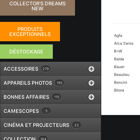
COLLECTOR'S DREAMS
NEW
PRODUITS
EXCEPTIONNELS
Agfa
Arca Swiss
DÉSTOCKAGE
B+W
Balda
Bauer
ACCESSOIRES
279
Beaulieu
APPAREILS PHOTOS
Bencini
195
Bilora
BONNES AFFAIRES
115
Bolex
Braun
CAMESCOPES
5
Canon
Case Logic
CINÉMA ET PROJECTEURS
22
Chinon
Cobra
COLLECTION
164