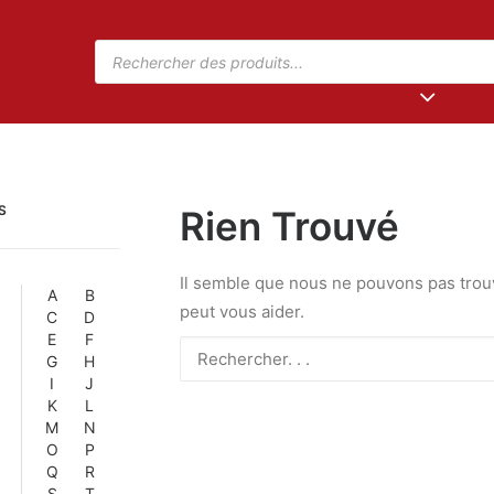
S
Rien Trouvé
Il semble que nous ne pouvons pas trou
A
B
peut vous aider.
C
D
E
F
G
H
I
J
K
L
M
N
O
P
Q
R
S
T