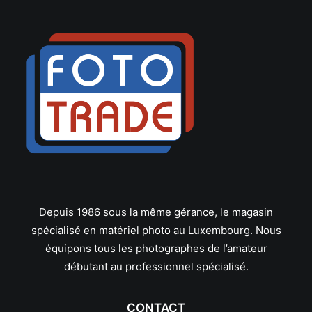
Hauck
Heliopan
Hoya
Ikelite
Ilford
JJC
Jobo
Joby
JVC
K&F Concept
Kaiser
Kenko
Depuis 1986 sous la même gérance, le magasin
Kenlock
spécialisé en matériel photo au Luxembourg. Nous
Kodak
Komura
équipons tous les photographes de l’amateur
Konica
débutant au professionnel spécialisé.
Laowa
Lee
CONTACT