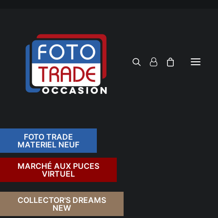
FOTO TRADE
MATERIEL NEUF
RECHERCHER
MARCHÉ AUX PUCES
VIRTUEL
COLLECTOR'S DREAMS
NEW