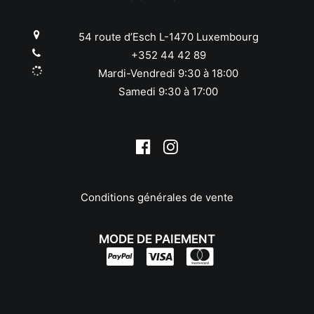
Leica
Leitz
54 route d’Esch L-1470 Luxembourg
Linhof
+352 44 42 89
Lowepro
Mardi-Vendredi 9:30 à 18:00
Makinon
Samedi 9:30 à 17:00
Mamiya
Manfrotto
Meike
Metabones
Metz
Minolta
Conditions générales de vente
Minox
Neewer
Nikon
MODE DE PAIEMENT
Nissin
Novoflex
Olympus/OM System
Panagor