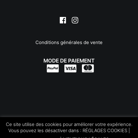
Slik
Smallrig
Soligor
Sony
Sunpak
Tamrac
Conditions générales de vente
Tamron
Tenba
MODE DE PAIEMENT
Tokina
Tokura
Traveler
TT Artisan
Urth
Vanguard
Viltrox
Copyright © Foto Trade
Vivitar
Ce site utilise des cookies pour améliorer votre expérience.
Tous les droits réservés | by
LEOconcept.fr
Voigtlander
Vous pouvez les désactiver dans :
RÉGLAGES COOKIES
|
Walimex