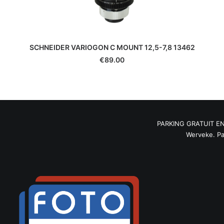
Leica
Leitz
Linhof
Lowepro
SCHNEIDER VARIOGON C MOUNT 12,5-7,8 13462
Makinon
€
89.00
Mamiya
Manfrotto
Meike
Metabones
Metz
PARKING GRATUIT ENTRE
Minolta
Werveke. Parki
Minox
Neewer
Nikon
Nissin
Novoflex
Olympus/OM System
Panagor