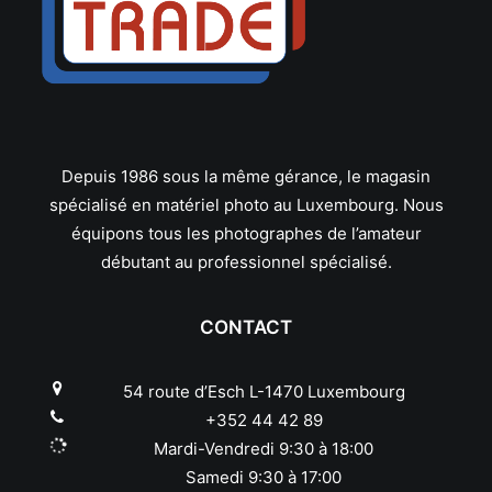
Panasonic
Pentax
Phottix
Pixel
Polaroid
Praktica
Quenox
Depuis 1986 sous la même gérance, le magasin
Reflecta
spécialisé en matériel photo au Luxembourg. Nous
Revue
équipons tous les photographes de l’amateur
Ricoh
débutant au professionnel spécialisé.
Rodenstock
Rollei
CONTACT
Samyang
Savoy
54 route d’Esch L-1470 Luxembourg
Schneider
+352 44 42 89
Sekonic
Mardi-Vendredi 9:30 à 18:00
Sigma
Samedi 9:30 à 17:00
Sirui