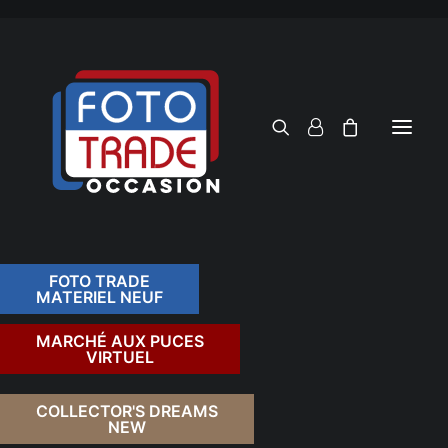
FOTO TRADE
MATERIEL NEUF
RECHERCHER
MARCHÉ AUX PUCES
VIRTUEL
COLLECTOR'S DREAMS
NEW