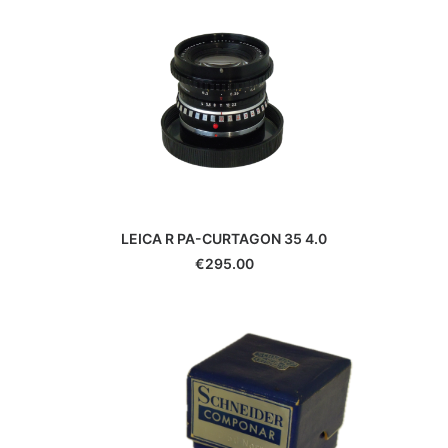
Durst
Eki
Epson
Exacta
Fatif
Foca
Fotodiox
Fringer
Fujifilm
Gepe
LEICA R PA-CURTAGON 35 4.0
Gitzo
€
295.00
Godox
GoPro
Gossen
Hähnel
Hama
Hanimex
Hasselblad