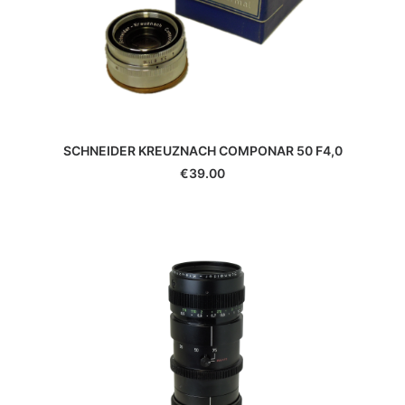
Hauck
Heliopan
Hoya
Ikelite
Ilford
JJC
Jobo
SCHNEIDER KREUZNACH COMPONAR 50 F4,0
Joby
€
39.00
JVC
K&F Concept
Kaiser
Kenko
Kenlock
Kodak
Komura
Konica
Laowa
Lee