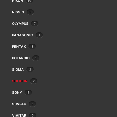
NIKON
30
Eki
Epson
NISSIN
3
Exacta
Fatif
OLYMPUS
7
Foca
Fotodiox
PANASONIC
1
Fringer
PENTAX
8
Fujifilm
Gepe
SOLIGOR 30 DA p CANON
POLAROÏD
1
Gitzo
€
7.00
Godox
SIGMA
2
GoPro
Gossen
SOLIGOR
2
Hähnel
SONY
8
Hama
Hanimex
SUNPAK
5
Hasselblad
Hauck
VIVITAR
3