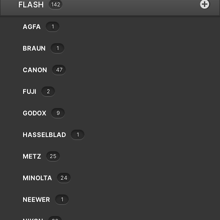
Balda
FLASH
142
Bauer
AGFA
1
Beaulieu
Bencini
BRAUN
1
Bilora
Bolex
CANON
47
Braun
Canon
FUJI
2
Case Logic
GODOX
Chinon
9
2 résultats affichés
Cobra
HASSELBLAD
1
Contax
Cosina
METZ
25
Cullmann
Danubia
MINOLTA
24
Dörr
Dunco
NEEWER
1
Durst