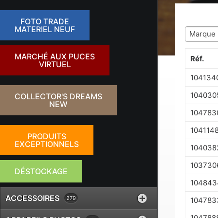
FOTO TRADE
MATERIEL NEUF
Marque
MARCHÉ AUX PUCES
Réf.
VIRTUEL
104134
104030
COLLECTOR'S DREAMS
NEW
104783
104114
PRODUITS
EXCEPTIONNELS
104038
103730
DÉSTOCKAGE
104843
ACCESSOIRES
279
104783
104788