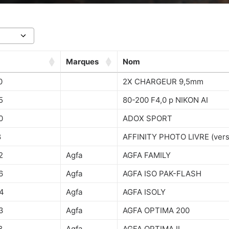
Marques
Nom
0
2X CHARGEUR 9,5mm
5
80-200 F4,0 p NIKON AI
0
ADOX SPORT
8
AFFINITY PHOTO LIVRE (vers
2
Agfa
AGFA FAMILY
6
Agfa
AGFA ISO PAK-FLASH
4
Agfa
AGFA ISOLY
3
Agfa
AGFA OPTIMA 200
8
Agfa
AGFA OPTIMA II