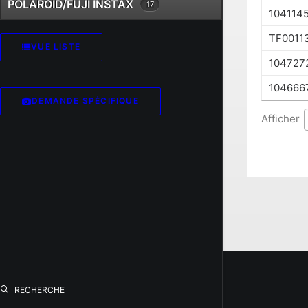
POLAROID/FUJI INSTAX
17
104114
TF0011
VUE LISTE
104727
104666
DEMANDE SPÉCIFIQUE
Afficher
RECHERCHE