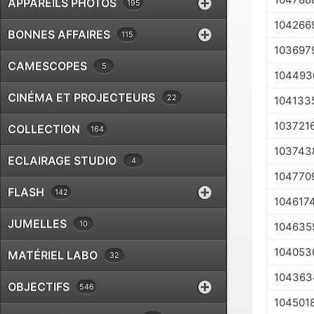
APPAREILS PHOTOS
195
104266
BONNES AFFAIRES
115
103697
CAMESCOPES
5
104493
CINÉMA ET PROJECTEURS
22
104133
103721
COLLECTION
164
103743
ECLAIRAGE STUDIO
4
104770
FLASH
142
104617
JUMELLES
10
104635
104053
MATÉRIEL LABO
32
104363
OBJECTIFS
546
104501