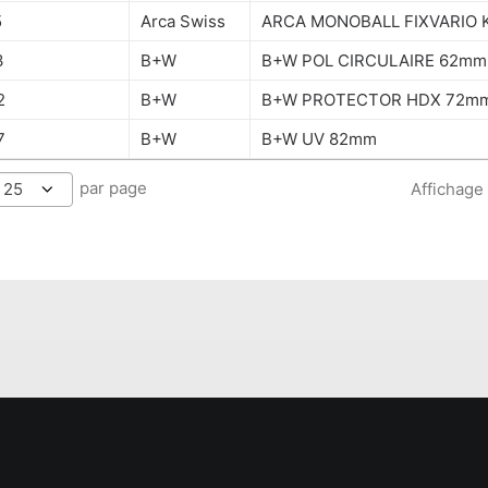
5
Arca Swiss
ARCA MONOBALL FIXVARIO 
3
B+W
B+W POL CIRCULAIRE 62mm
2
B+W
B+W PROTECTOR HDX 72m
7
B+W
B+W UV 82mm
par page
25
Affichage