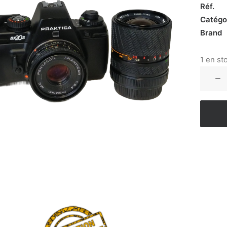
Réf.
Catégo
Brand
1 en st