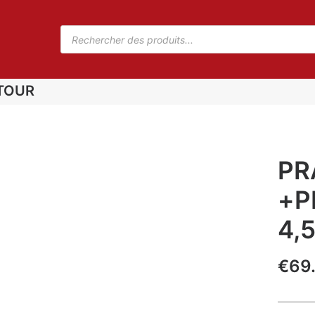
TOUR
PR
+P
4,
€
69