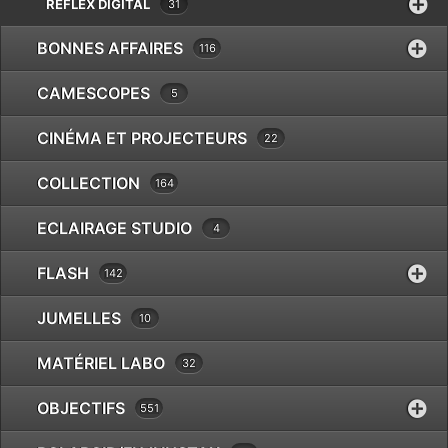
REFLEX DIGITAL
31
BONNES AFFAIRES
116
CHINON CX +CHINON
CAMESCOPES
5
55 1.7
CINÉMA ET PROJECTEURS
22
COLLECTION
€
99.00
164
ECLAIRAGE STUDIO
4
+ IFOCO 28 2.8
FLASH
142
+ CHINON 85-210 4.5
JUMELLES
10
+ AGFATRONIC 320 CA
MATÉRIEL LABO
32
+VALISETTE
OBJECTIFS
551
Réf.
1041674