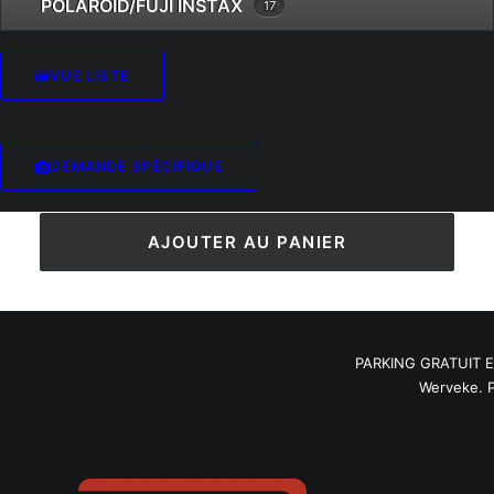
POLAROID/FUJI INSTAX
17
Catégories
Appareils photos
,
Reflex
Argentique
Brand
Chinon
VUE LISTE
1 en stock
DEMANDE SPÉCIFIQUE
AJOUTER AU PANIER
PARKING GRATUIT EN
Werveke. P