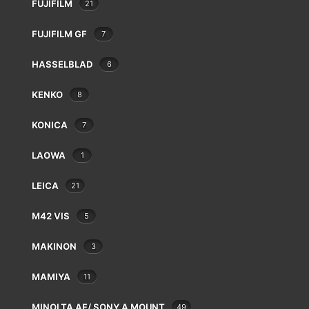
FUJIFILM
21
FUJIFILM GF
7
HASSELBLAD
6
PARKING GRATUIT EN
Werveke. P
KENKO
8
KONICA
7
LAOWA
1
LEICA
21
M42 VIS
5
MAKINON
3
MAMIYA
11
MINOLTA AF/ SONY A MOUNT
49