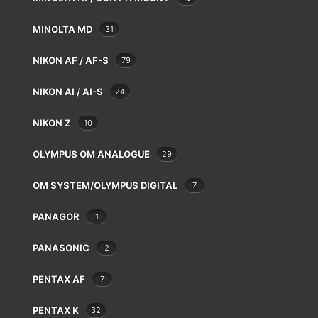
MINOLTA MD
31
NIKON AF / AF-S
79
Depuis 1986 sous la même gérance, le magasin
spécialisé en matériel photo au Luxembourg. Nous
NIKON AI / AI-S
24
équipons tous les photographes de l’amateur
NIKON Z
10
débutant au professionnel spécialisé.
OLYMPUS OM ANALOGUE
29
CONTACT
OM SYSTEM/OLYMPUS DIGITAL
7
54 route d’Esch L-1470 Luxembourg
PANAGOR
1
+352 44 42 89
PANASONIC
2
Mardi-Vendredi 9:30 à 18:00
Samedi 9:30 à 17:00
PENTAX AF
7
PENTAX K
32