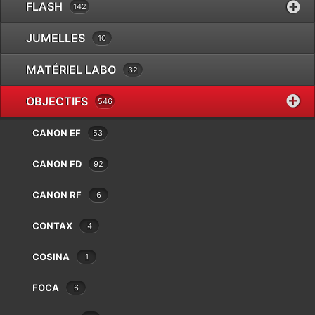
FLASH
142
JUMELLES
10
MATÉRIEL LABO
32
MAMIYA 210 F4,0 p
OBJECTIFS
546
645
CANON EF
53
€
99.00
CANON FD
92
CANON RF
6
Réf.
1038975
CONTAX
4
Catégories
Mamiya
,
Objectifs
COSINA
1
Brand
Mamiya
FOCA
6
1 en stock