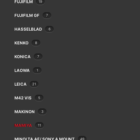
FUJIFILM
19
FUJIFILM GF
7
AJOUTER AU PANIER
HASSELBLAD
6
KENKO
8
KONICA
7
PARKING GRATUIT ENT
Werveke. Par
LAOWA
1
LEICA
21
M42 VIS
5
MAKINON
3
MAMIYA
11
MINOLTA AF/ SONY A MOUNT
49