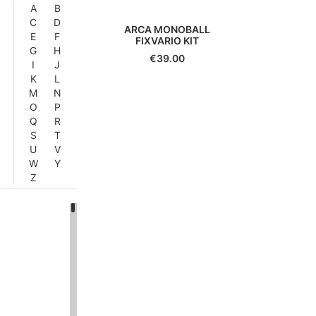
A
B
C
D
ARCA MONOBALL
E
F
FIXVARIO KIT
G
H
€
39.00
I
J
K
L
M
N
O
P
Q
R
S
T
U
V
W
Y
Z