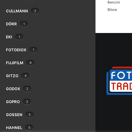
Bencini
Bilora
CULLMANN
2
Bolex
DÖRR
1
Braun
Canon
EKI
1
Case Logic
Chinon
FOTODIOX
1
Cobra
Contax
FUJIFILM
9
Cosina
GITZO
4
Cullmann
Danubia
GODOX
2
Dörr
Dunco
GOPRO
3
Durst
Eki
GOSSEN
5
Epson
Exacta
HAHNEL
5