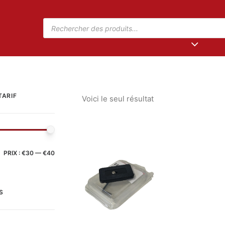
TARIF
Voici le seul résultat
PRIX :
€30
—
€40
S