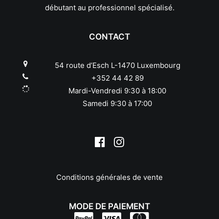
Leica
débutant au professionnel spécialisé.
Leitz
Linhof
CONTACT
Lowepro
Makinon
Mamiya
54 route d’Esch L-1470 Luxembourg
Manfrotto
+352 44 42 89
Meike
Mardi-Vendredi 9:30 à 18:00
Metabones
Samedi 9:30 à 17:00
Metz
Minolta
Minox
Neewer
Nikon
Nissin
Conditions générales de vente
Novoflex
Olympus/OM System
MODE DE PAIEMENT
Panagor