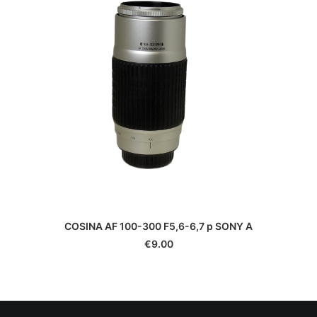
Durst
Eki
Epson
Exacta
Fatif
Foca
Fotodiox
Fringer
Fujifilm
Gepe
Gitzo
Godox
GoPro
COSINA AF 100-300 F5,6-6,7 p SONY A
Gossen
€
9.00
Hähnel
Hama
Hanimex
Hasselblad