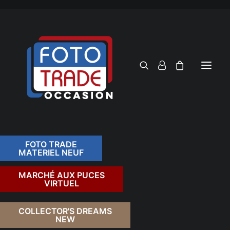
FOTO TRADE
MATERIEL NEUF
RECHERCHER
MARCHÉ AUX PUCES
VIRTUEL
COLLECTOR'S DREAMS
NEW