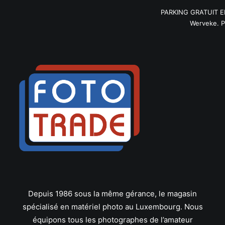
Hauck
PARKING GRATUIT EN
Heliopan
Werveke. Pa
Hoya
Ikelite
Ilford
JJC
Jobo
Joby
JVC
K&F Concept
Kaiser
Kenko
Kenlock
Kodak
Komura
Konica
Depuis 1986 sous la même gérance, le magasin
Laowa
spécialisé en matériel photo au Luxembourg. Nous
Lee
équipons tous les photographes de l’amateur