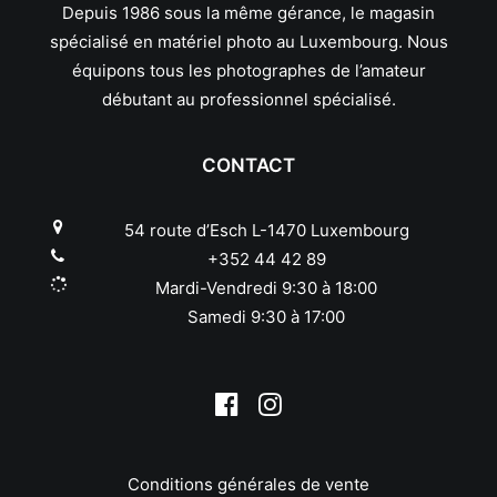
Leica
Depuis 1986 sous la même gérance, le magasin
Leitz
spécialisé en matériel photo au Luxembourg. Nous
Linhof
équipons tous les photographes de l’amateur
Lowepro
débutant au professionnel spécialisé.
Makinon
Mamiya
CONTACT
Manfrotto
Meike
54 route d’Esch L-1470 Luxembourg
Metabones
Metz
+352 44 42 89
Minolta
Mardi-Vendredi 9:30 à 18:00
Minox
Samedi 9:30 à 17:00
Neewer
Nikon
Nissin
Novoflex
Olympus/OM System
Panagor
Conditions générales de vente