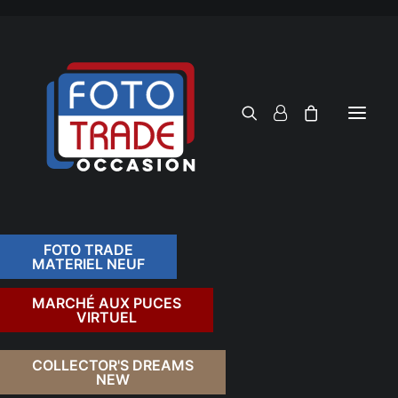
FOTO TRADE
MATERIEL NEUF
RECHERCHER
MARCHÉ AUX PUCES
VIRTUEL
COLLECTOR'S DREAMS
NEW