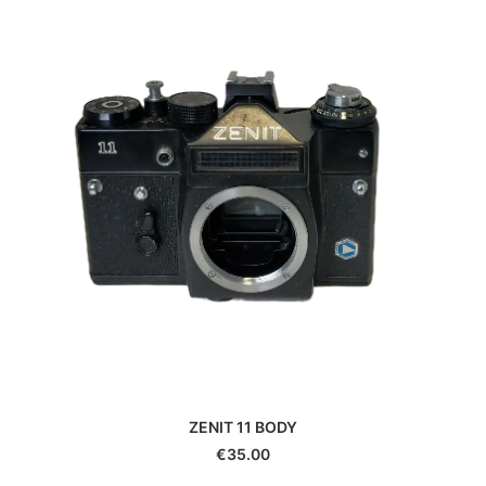
Durst
Eki
Epson
Exacta
Fatif
Foca
Fotodiox
Fringer
Fujifilm
Gepe
Gitzo
Godox
GoPro
Gossen
Hähnel
Hama
ZENIT 11 BODY
Hanimex
€
35.00
Hasselblad