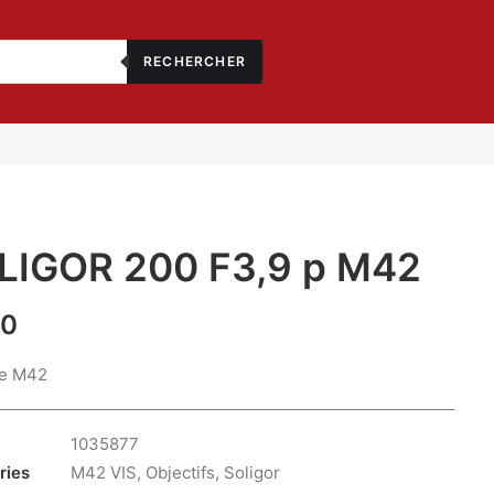
RECHERCHER
LIGOR 200 F3,9 p M42
00
e M42
1035877
ries
M42 VIS
,
Objectifs
,
Soligor