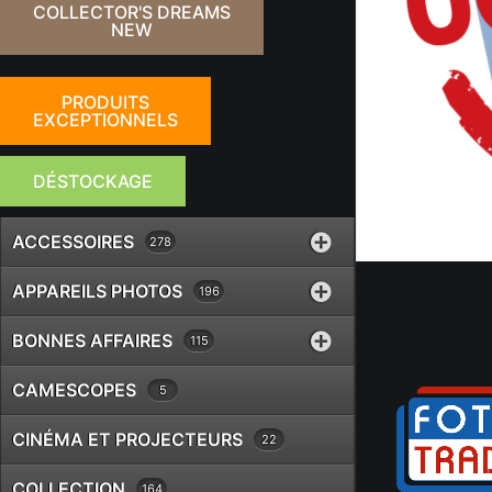
COLLECTOR'S DREAMS
NEW
PRODUITS
EXCEPTIONNELS
DÉSTOCKAGE
ACCESSOIRES
278
APPAREILS PHOTOS
196
BONNES AFFAIRES
115
CAMESCOPES
5
CINÉMA ET PROJECTEURS
22
COLLECTION
164