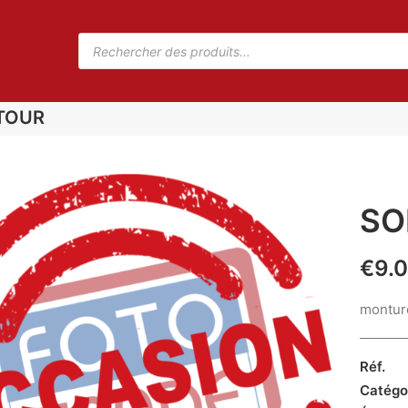
TOUR
SO
€
9.
montur
Réf.
Catégo