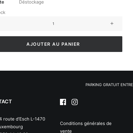
te
Déstockage
ock
AJOUTER AU PANIER
PARKING GRATUIT ENTRE 9H
TACT
4 route d’Esch L-1470
Conditions générales de
uxembourg
vente