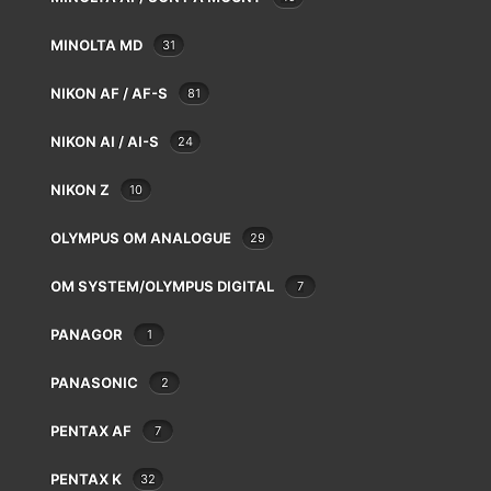
MINOLTA MD
31
54 route d’Esch L-1470 Luxembourg
+352 44 42 89
NIKON AF / AF-S
81
Mardi-Vendredi 9:30 à 18:00
NIKON AI / AI-S
24
Samedi 9:30 à 17:00
NIKON Z
10
OLYMPUS OM ANALOGUE
29
OM SYSTEM/OLYMPUS DIGITAL
7
Conditions générales de vente
PANAGOR
1
MODE DE PAIEMENT
PANASONIC
2
PENTAX AF
7
PENTAX K
32