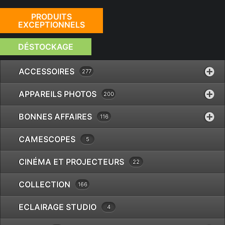
PRODUITS
EXCEPTIONNELS
DÉSTOCKAGE
ACCESSOIRES
277
APPAREILS PHOTOS
200
BONNES AFFAIRES
116
CAMESCOPES
5
CINÉMA ET PROJECTEURS
22
MEIKE ADAPTER EF-
COLLECTION
166
EOSR DROP IN FILTRE
ECLAIRAGE STUDIO
4
€
49.00