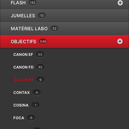
FLASH
142
JUMELLES
10
Réf.
1048191
Catégories
MATÉRIEL LABO
Canon RF
,
Objectifs
32
Brand
Meike
OBJECTIFS
549
1 en stock
CANON EF
53
CANON FD
92
CANON RF
6
AJOUTER AU PANIER
CONTAX
4
COSINA
1
PARKING GRATUIT EN
FOCA
6
Werveke. P